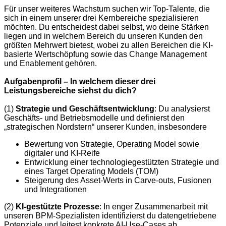
Für unser weiteres Wachstum suchen wir Top-Talente, die
sich in einem unserer drei Kernbereiche spezialisieren
möchten. Du entscheidest dabei selbst, wo deine Stärken
liegen und in welchem Bereich du unseren Kunden den
größten Mehrwert bietest, wobei zu allen Bereichen die KI-
basierte Wertschöpfung sowie das Change Management
und Enablement gehören.
Aufgabenprofil – In welchem dieser drei
Leistungsbereiche siehst du dich?
(1)
Strategie und Geschäftsentwicklung
: Du analysierst
Geschäfts- und Betriebsmodelle und definierst den
„strategischen Nordstern“ unserer Kunden, insbesondere
Bewertung von Strategie, Operating Model sowie
digitaler und KI‑Reife
Entwicklung einer technologiegestützten Strategie und
eines Target Operating Models (TOM)
Steigerung des Asset‑Werts in Carve‑outs, Fusionen
und Integrationen
(2)
KI-gestützte Prozesse
: In enger Zusammenarbeit mit
unseren BPM-Spezialisten identifizierst du datengetriebene
Potenziale und leitest konkrete AI-Use-Cases ab,