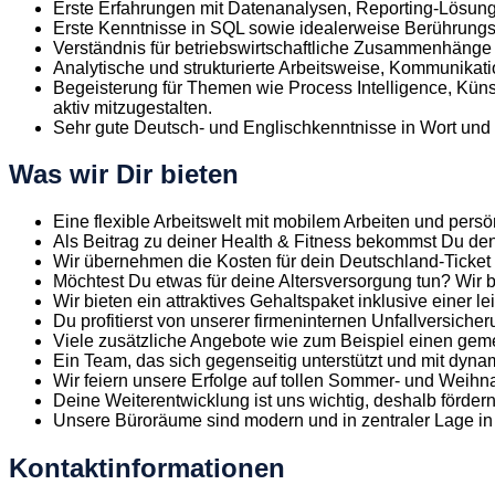
Erste Erfahrungen mit Datenanalysen, Reporting-Lösun
Erste Kenntnisse in SQL sowie idealerweise Berührungs
Verständnis für betriebswirtschaftliche Zusammenhänge
Analytische und strukturierte Arbeitsweise, Kommunika
Begeisterung für Themen wie Process Intelligence, Küns
aktiv mitzugestalten.
Sehr gute Deutsch- und Englischkenntnisse in Wort und S
Was wir Dir bieten
Eine flexible Arbeitswelt mit mobilem Arbeiten und pers
Als Beitrag zu deiner Health & Fitness bekommst Du d
Wir übernehmen die Kosten für dein Deutschland-Ticket 
Möchtest Du etwas für deine Altersversorgung tun? Wir b
Wir bieten ein attraktives Gehaltspaket inklusive einer le
Du profitierst von unserer firmeninternen Unfallversich
Viele zusätzliche Angebote wie zum Beispiel einen geme
Ein Team, das sich gegenseitig unterstützt und mit dy
Wir feiern unsere Erfolge auf tollen Sommer- und Weih
Deine Weiterentwicklung ist uns wichtig, deshalb förder
Unsere Büroräume sind modern und in zentraler Lage 
Kontaktinformationen