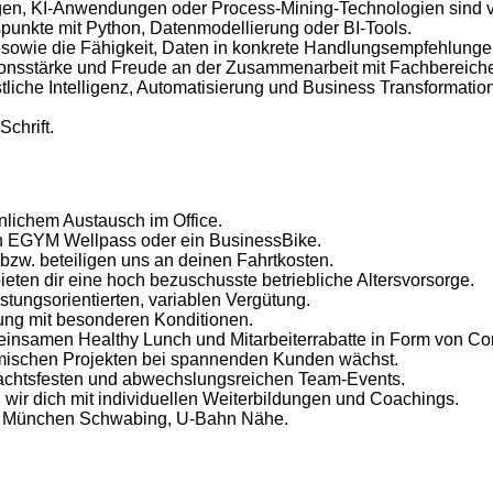
gen, KI-Anwendungen oder Process-Mining-Technologien sind vo
punkte mit Python, Datenmodellierung oder BI-Tools.
 sowie die Fähigkeit, Daten in konkrete Handlungsempfehlunge
tionsstärke und Freude an der Zusammenarbeit mit Fachbereic
tliche Intelligenz, Automatisierung und Business Transformatio
chrift.
önlichem Austausch im Office.
en EGYM Wellpass oder ein BusinessBike.
bzw. beteiligen uns an deinen Fahrtkosten.
ieten dir eine hoch bezuschusste betriebliche Altersvorsorge.
istungsorientierten, variablen Vergütung.
erung mit besonderen Konditionen.
insamen Healthy Lunch und Mitarbeiterrabatte in Form von Cor
namischen Projekten bei spannenden Kunden wächst.
nachtsfesten und abwechslungsreichen Team-Events.
n wir dich mit individuellen Weiterbildungen und Coachings.
in München Schwabing, U-Bahn Nähe.