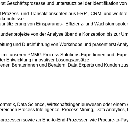
rst Geschäftsprozesse und unterstützt bei der Identifikation v
it Prozess- und Transaktionsdaten aus ERP-, CRM- und weite
Erkenntnisse
uantifizierung von Einsparungs-, Effizienz- und Wachstumspote
Kundenprojekte von der Analyse über die Konzeption bis zur 
ereitung und Durchführung von Workshops und präsentierst Ana
am mit unseren PMMG Process Solutions-Expertinnen und -Expert
 der Entwicklung innovativer Lösungsansätze
hrenen Beraterinnen und Beratern, Data Experts und Kunden zu
nformatik, Data Science, Wirtschaftsingenieurwesen oder einem
Bereichen Process Intelligence, Process Mining, Data Analytics
tsprozessen sowie an End-to-End-Prozessen wie Procure-to-Pay